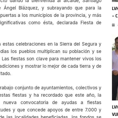
acto dando la bienvenida al alcalde, Santiago
LV
sé Ángel Blázquez, y subrayando que para la
– 
 puertas a los municipios de la provincia, y más
ignificativas como ésta, declarada Fiesta de
 estas celebraciones en la Sierra del Segura y
 días los pueblos multiplican su población y se
 Las fiestas son clave para mantener vivos los
adiciones y mostrar lo mejor de cada tierra y de
ltado.
trabajo conjunto de ayuntamientos, colectivos y
estas fiestas y ha recordado que este año, la
 nueva convocatoria de ayudas a fiestas
LV
citudes y que concede apoyos de entre 7.000 y
VU
e las localidades beneficiadas, los fondos se